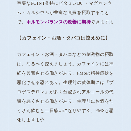
重要なPOINT🤞特にビタミンB6 ・マグネシウ
ム・カルシウムが豊富な食費を摂取すること
で、
ホルモンバランスの改善に期待
できますよ
【
カフェイン・お酒・タバコは控えめに
】
カフェイン・お酒・タバコなどの刺激物の摂取
は、なるべく控えましょう。カフェインには神
経を興奮させる働きがあり、PMSの精神症状を
悪化させる恐れあり。生理前の黄体期には『プ
ロゲステロン』が多く分泌されアルコールの代
謝を悪くさせる働きがあり、生理前にお酒をた
くさん飲むと二日酔いになりやすく、PMSも悪
化しますよ💦