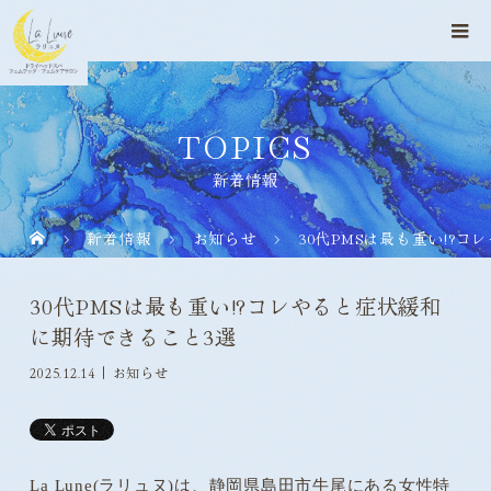
TOPICS
新着情報
新着情報
お知らせ
30代PMSは最も重い!?
30代PMSは最も重い!?コレやると症状緩和
に期待できること3選
2025.12.14
お知らせ
La Lune(ラリュヌ)は、静岡県島田市牛尾にある女性特