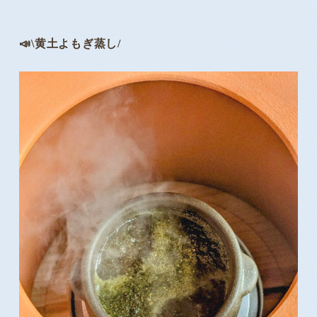
📣
\黄土よもぎ蒸し/