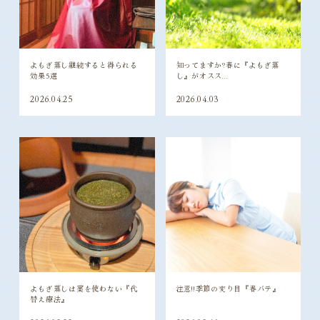
よもぎ蒸し継続すると得られる
知ってますか?春に『よもぎ蒸
効果5選
し』がオスス...
2026.04.25
2026.04.03
よもぎ蒸しは薬を使わない『代
注意!!季節の変り目『春バテ』
替え療法』
2026.03.22
2026.03.16