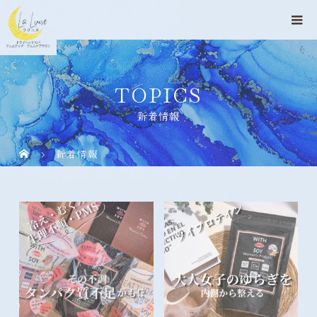
TOPICS
新着情報
新着情報
その不調タンパク質不足かも!?
大人女子のゆらぎを内側から整
える