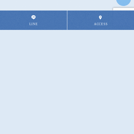
ソイプロテインで生理痛緩和
生理中の食事で生理痛症状が悪
化,軽減!?
2025.11.07
2025.10.31
天気痛予防,対処法に『よもぎ蒸
コレ知っておきたい!!『よもぎ蒸
し+ヘッド...
し+ドラ...