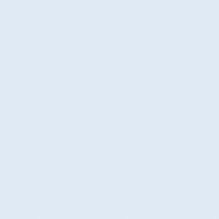
コレやってたら辞めて!!NG温活4
冷え改善,代謝アップ,脂肪燃焼に
選
『温活プ...
2026.01.14
2025.12.30
30代PMSは最も重い!?コレやる
冷え対策のカギはコレ
と症状...
2025.12.14
2025.12.04