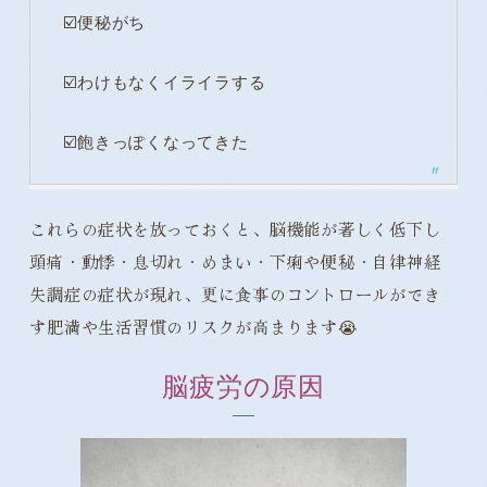
☑️便秘がち
☑️わけもなくイライラする
☑️飽きっぽくなってきた
これらの症状を放っておくと、脳機能が著しく低下し
頭痛・動悸・息切れ・めまい・下痢や便秘・自律神経
失調症の症状が現れ、更に食事のコントロールができ
す肥満や生活習慣のリスクが高まります😭
脳疲労の原因