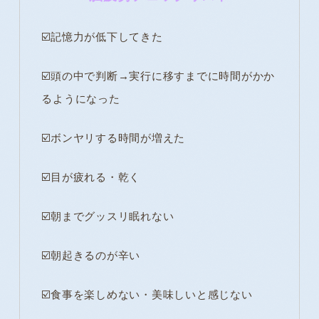
☑️記憶力が低下してきた
☑️頭の中で判断→実行に移すまでに時間がかか
るようになった
☑️ボンヤリする時間が増えた
☑️目が疲れる・乾く
☑️朝までグッスリ眠れない
☑️朝起きるのが辛い
☑️食事を楽しめない・美味しいと感じない