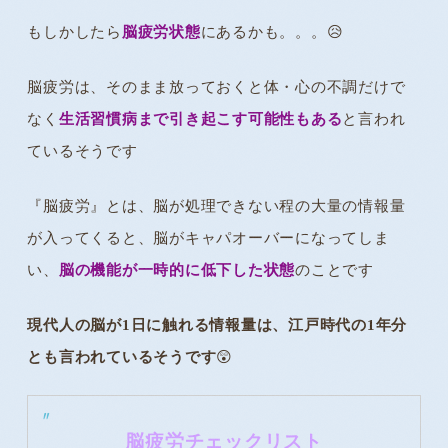
もしかしたら
脳疲労状態
にあるかも。。。😥
脳疲労は、そのまま放っておくと体・心の不調だけで
なく
生活習慣病まで引き起こす可能性もある
と言われ
ているそうです
『脳疲労』とは、脳が処理できない程の大量の情報量
が入ってくると、脳がキャパオーバーになってしま
い、
脳の機能が一時的に低下した状態
のことです
現代人の脳が1日に触れる情報量は、江戸時代の1年分
とも言われているそうです
😲
脳疲労チェックリスト