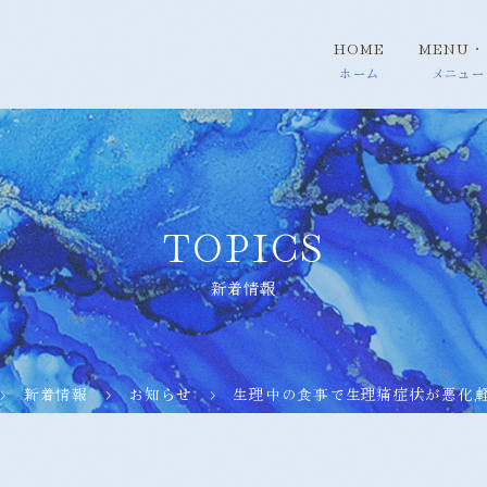
HOME
MENU・
TOPICS
新着情報
新着情報
お知らせ
生理中の食事で生理痛症状が悪化,軽