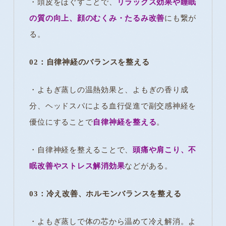
・頭皮をほぐすことで、
リラックス効果や睡眠
の質の向上、顔のむくみ・たるみ改善
にも繋が
る。
02：自律神経のバランスを整える
・よもぎ蒸しの温熱効果と、よもぎの香り成
分、ヘッドスパによる血行促進で副交感神経を
優位にすることで
自律神経を整える
。
・自律神経を整えることで、
頭痛や肩こり、不
眠改善やストレス解消効果
などがある。
03：冷え改善、ホルモンバランスを整える
・よもぎ蒸しで体の芯から温めて冷え解消。よ