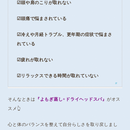
☑頭や肩のこりが取れない
☑頭痛で悩まされている
☑冷えや月経トラブル、更年期の症状で悩まさ
れている
☑疲れが取れない
☑リラックスできる時間が取れていない
そんなときは
『よもぎ蒸し+ドライヘッドスパ』
がオス
スメ👆️
心と体のバランスを整えて自分らしさを取り戻しまし