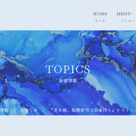
HOME
MENU・
TOPICS
新着情報
情報
お知らせ
『更年期、眼精疲労で頭痛持ち』ドライヘ