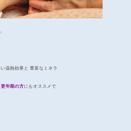
✨
高い温熱効果と 豊富なミネラ
、
更年期の方
にもオススメで