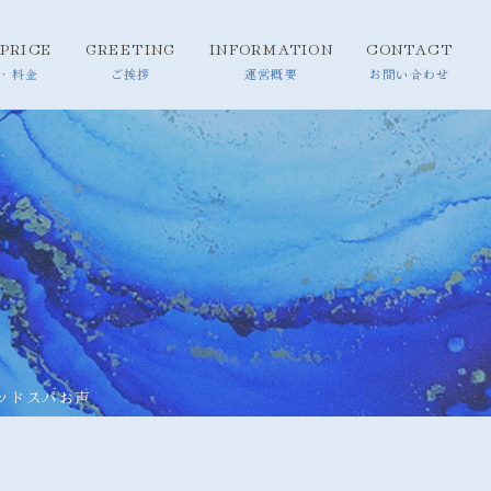
PRICE
GREETING
INFORMATION
CONTACT
ッドスパお声