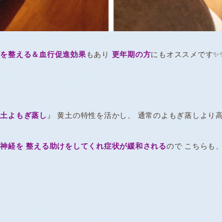
経を整える＆血行促進効果
もあり
更年期の方
にもオススメです✨
黄土よもぎ蒸し
』 黄土の特性を活かし、 通常のよもぎ蒸しより
神経を 整える助けをしてくれ症状が緩和される
ので こちらも