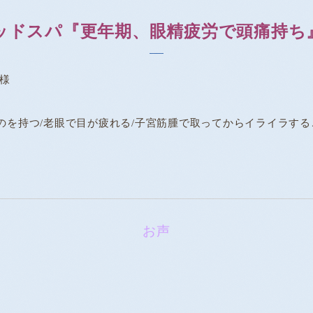
ッドスパ『更年期、眼精疲労で頭痛持ち
規様
のを持つ/老眼で目が疲れる/子宮筋腫で取ってからイライラす
お声