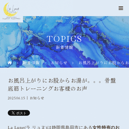
TOPICS
新着情報
新着情報
お知らせ
お風呂上がりにお股から
お風呂上がりにお股からお湯が。。。骨盤
底筋トレーニングお客様のお声
2025.06.15
お知らせ
La Lune(ラ リュヌ)は静岡県島田市にある
女性特有のお