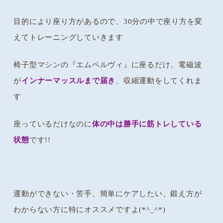
目的により座り方があるので、30分の中で座り方を変
えてトレーニングしていきます
椅子型マシンの『エムペルヴィ』に座るだけ、電磁波
が
インナーマッスルまで届き
、収縮運動をしてくれま
す
座っているだけなのに
体の中は勝手に筋トレしている
状態
です!!
運動ができない・苦手、簡単にケアしたい、鍛え方が
わからない方に特にオススメですよ(*^_^*)